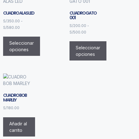
CUADRO ALAS LED
CUADRO GATO
001
S/
350.00
-
S/
200.00
-
S/
580.00
S/
500.00
Seleccionar
Seleccionar
opciones
opciones
CUADRO BOB
MARLEY
S/
180.00
Añadir al
carrito