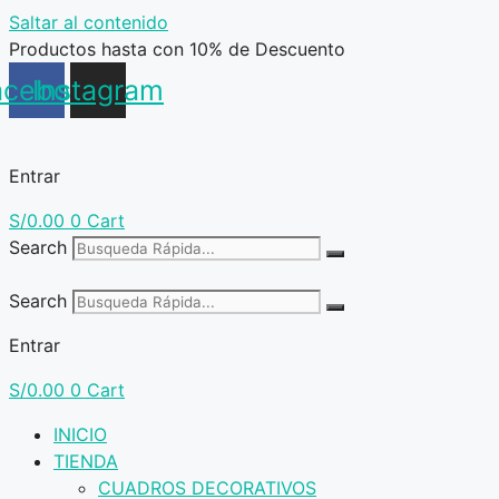
Saltar al contenido
Productos hasta con 10% de Descuento
acebook
Instagram
Entrar
S/
0.00
0
Cart
Search
Search
Entrar
S/
0.00
0
Cart
INICIO
TIENDA
CUADROS DECORATIVOS