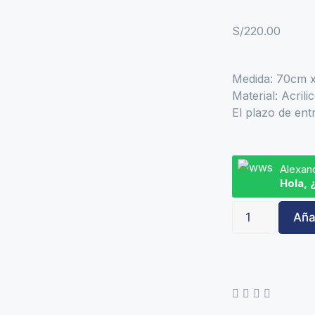
S/
220.00
Medida: 70cm 
Material: Acril
El plazo de ent
Alexan
Hola, 
Añad