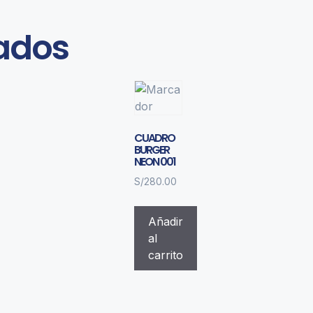
nados
CUADRO
BURGER
NEON 001
S/
280.00
Añadir
al
carrito