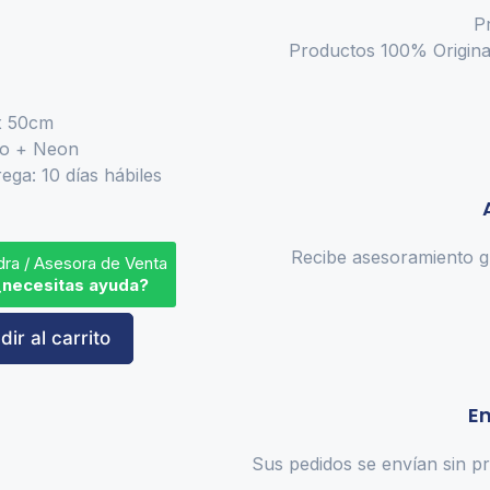
P
Productos 100% Original
x 50cm
ico + Neon
rega: 10 días hábiles
Recibe asesoramiento gr
dra / Asesora de Venta
¿necesitas ayuda?
ir al carrito
En
Sus pedidos se envían sin pr