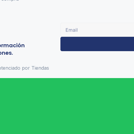
formación
ones.
tenciado por Tiendas