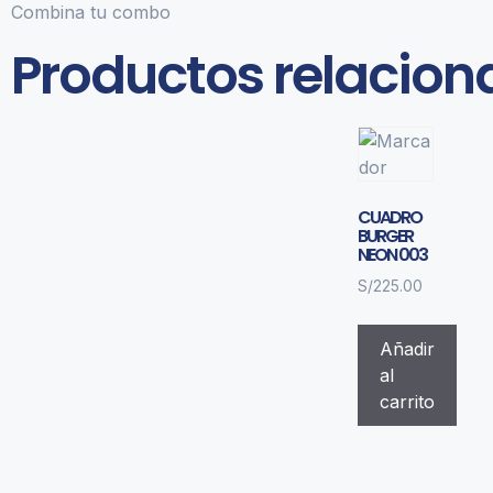
Combina tu combo
Productos relacio
CUADRO
BURGER
NEON 003
S/
225.00
Añadir
al
carrito