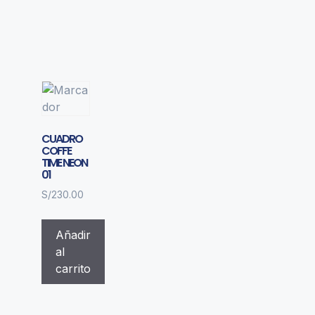
CUADRO
COFFE
TIME NEON
01
S/
230.00
Añadir
al
carrito