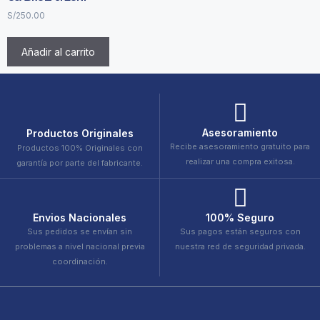
S/
250.00
Añadir al carrito
Asesoramiento
Productos Originales
Recibe asesoramiento gratuito para
Productos 100% Originales con
realizar una compra exitosa.
garantía por parte del fabricante.
Envios Nacionales
100% Seguro
Sus pedidos se envían sin
Sus pagos están seguros con
problemas a nivel nacional previa
nuestra red de seguridad privada.
coordinación.