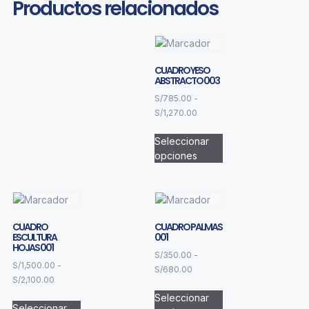
Productos relacionados
CUADRO YESO
ABSTRACTO 003
S/
785.00
-
S/
1,270.00
Seleccionar
opciones
CUADRO
CUADRO PALMAS
ESCULTURA
001
HOJAS 001
S/
350.00
-
S/
1,500.00
-
S/
680.00
S/
2,100.00
Seleccionar
Seleccionar