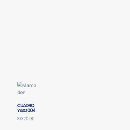
CUADRO
YESO 004
S/
320.00
-