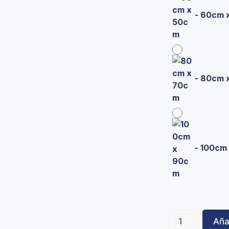
-
60cm 
-
80cm 
-
100cm
Añad