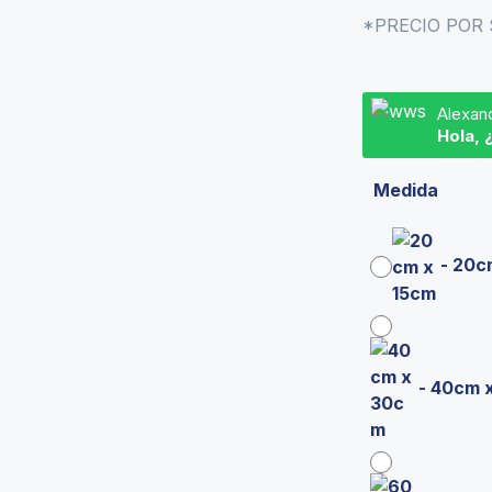
*PRECIO POR
Alexan
Hola, 
Medida
-
20c
-
40cm 