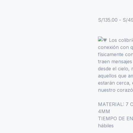
S/
135.00
-
S/
49
Los colibrí
conexión con q
físicamente con
traen mensajes
desde el cielo
aquellos que 
estarán cerca, 
nuestro coraz
MATERIAL: 7 
4MM
TIEMPO DE ENT
hábiles