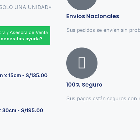
 SOLO UNA UNIDAD*
Envios Nacionales
Sus pedidos se envían sin prob
dra / Asesora de Venta
¿necesitas ayuda?
m x 15cm
-
S/
135.00
100% Seguro
Sus pagos están seguros con n
x 30cm
-
S/
195.00