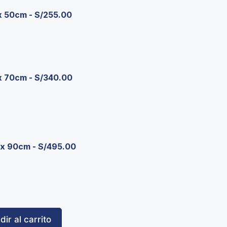
x 50cm
-
S/
255.00
x 70cm
-
S/
340.00
 x 90cm
-
S/
495.00
ir al carrito