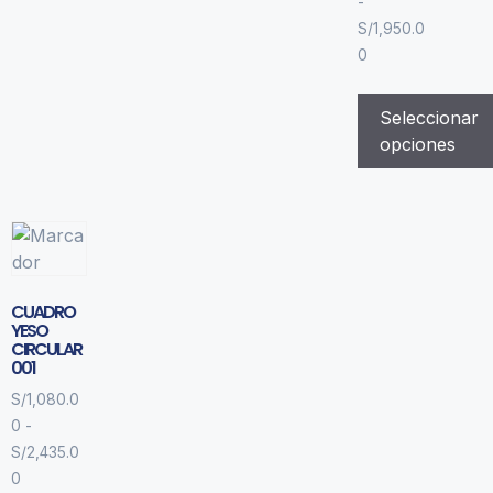
-
S/
1,950.0
0
Seleccionar
opciones
CUADRO
YESO
CIRCULAR
001
S/
1,080.0
0
-
S/
2,435.0
0